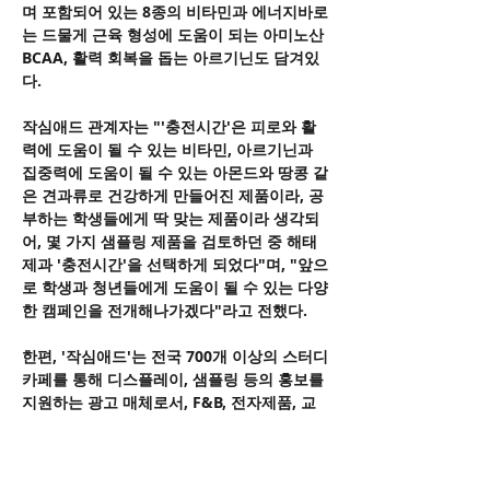
며 포함되어 있는 8종의 비타민과 에너지바로
는 드물게 근육 형성에 도움이 되는 아미노산 
BCAA, 활력 회복을 돕는 아르기닌도 담겨있
다.
작심애드 관계자는 "'충전시간'은 피로와 활
력에 도움이 될 수 있는 비타민, 아르기닌과 
집중력에 도움이 될 수 있는 아몬드와 땅콩 같
은 견과류로 건강하게 만들어진 제품이라, 공
부하는 학생들에게 딱 맞는 제품이라 생각되
어, 몇 가지 샘플링 제품을 검토하던 중 해태
제과 '충전시간'을 선택하게 되었다"며, "앞으
로 학생과 청년들에게 도움이 될 수 있는 다양
한 캠페인을 전개해나가겠다"라고 전했다.
한편, '작심애드'는 전국 700개 이상의 스터디
카페를 통해 디스플레이, 샘플링 등의 홍보를 
지원하는 광고 매체로서, F&B, 전자제품, 교
육, 영화, 전시, 공익 프로그램 등 광고 캠페인
을 전개해오고 있으며, 박카스, 삼성, 소니코
리아, 농심, 배달의민족, GS25 등 다양한 브랜