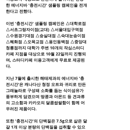
한 에너지바 '충전시간' 샘플링 캠페인을 전개
한다고 전했다.
이번 '충전시간' 샘플링 캠페인은 △대학로점 
△서초그랑자이점(교대) △서울대입구역점 
△수원경기대점 △숭실대점 △숙대눈송이점 
△혜화점 △오목교점 △용인동백점 △중앙대
청룡점까지 대학가 주변 10개의 작심스터디
카페 지점을 대상으로 10월 22일까지 진행되
며, 스터디카페 이용고객에게 무료로 제공된
다.
지난 7월에 출시한 해태제과의 에너지바 '충
전시간'은 캐나다산 청정 오트와 귀리로 만든 
그래놀라로 구성돼 소화를 돕는 식이섬유가 
풍부하게 담겼으며 땅콩과 아몬드 등 견과류
의 고소함과 카카오의 달콤쌉쌀함이 함께 어
우러진 제품이다.
또한 '충전시간'의 단백질은 7.5g으로 삶은 달
걀 1개 이상 분량의 단백질을 섭취할 수 있으