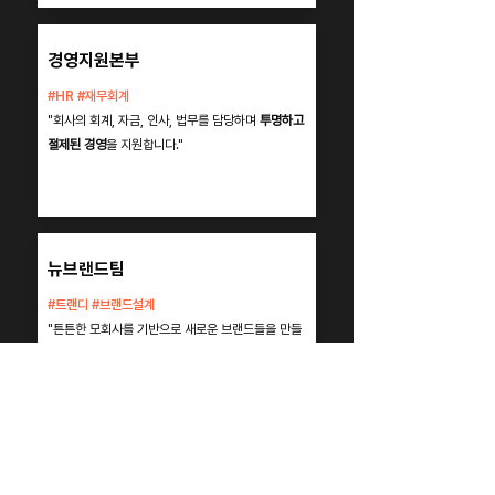
경영지원본부
#HR #재무회계
"회사의 회계, 자금, 인사, 법무를 담당하며
투명하고
절제된 경영
을 지원합니다."
뉴브랜드팀
#트랜디 #브랜드설계
"튼튼한 모회사를 기반으로 새로운 브랜드들을 만들
고, 이를 가장 트렌디하고 혁신적인 브랜드로 확장하
여 지속적인 성장을 추구합니다."
가맹운영팀