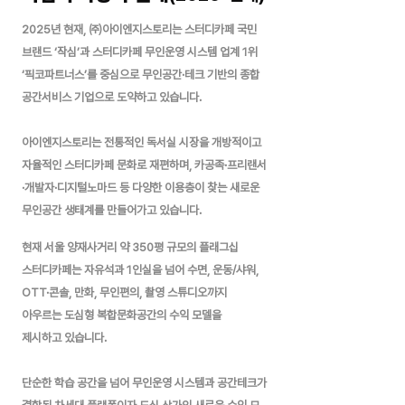
2025년 현재, ㈜아이엔지스토리는 스터디카페 국민
브랜드 ‘작심’과 스터디카페 무인운영 시스템 업계 1위
‘픽코파트너스’를 중심으로
무인공간·테크 기반의 종합
공간서비스 기업으로 도약하고 있습니다.
아이엔지스토리는 전통적인 독서실 시장을 개방적이고
자율적인 스터디카페 문화로 재편하며, 카공족·프리랜서
·개발자·디지털노마드 등
다양한 이용층이 찾는 새로운
무인공간 생태계를 만들어가고 있습니다.
현재 서울 양재사거리 약 350평 규모의 플래그십
스터디카페는 자유석과 1인실을 넘어 수면, 운동/샤워,
OTT·콘솔, 만화, 무인편의,
촬영 스튜디오까지
아우르는 도심형 복합문화공간의 수익 모델을
제시하고 있습니다.
단순한 학습 공간을 넘어 무인운영 시스템과 공간테크가