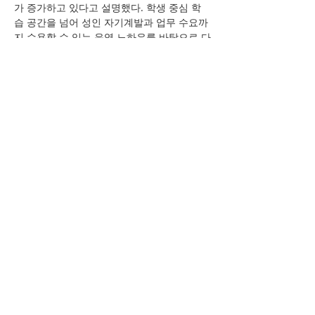
가 증가하고 있다고 설명했다. 학생 중심 학
습 공간을 넘어 성인 자기계발과 업무 수요까
지 수용할 수 있는 운영 노하우를 바탕으로 다
양한 형태의 공간 모델을 검토하고 있다는 것
이다.
앞으로도 신규 주거단지를 중심으로 커뮤니
티 시설 차별화 경쟁이 지속될 것으로 전망하
고 있다. 이에 따라 학습과 업무, 자기계발을 
지원하는 공간에 대한 수요 역시 꾸준히 확대
될 것으로 예상된다.
대한경제 :
https://www.dnews.co.kr/uhtml/view.jsp?
idxno=202606241550444920632
이전 보기
다음 보기