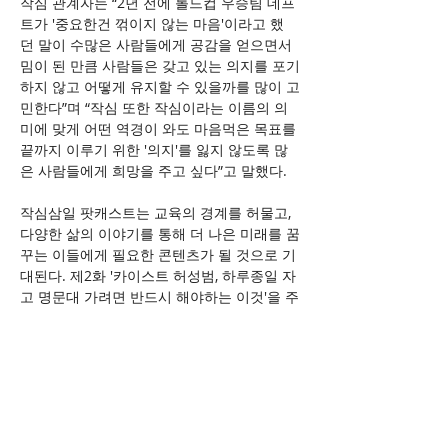
작심 관계자는 “2년 전에 롤드컵 우승팀 데프
트가 '중요한건 꺾이지 않는 마음'이라고 했
던 말이 수많은 사람들에게 공감을 얻으면서 
밈이 된 만큼 사람들은 갖고 있는 의지를 포기
하지 않고 어떻게 유지할 수 있을까를 많이 고
민한다”며 “작심 또한 작심이라는 이름의 의
미에 맞게 어떤 역경이 와도 마음먹은 목표를 
끝까지 이루기 위한 '의지'를 잃지 않도록 많
은 사람들에게 희망을 주고 싶다”고 말했다.
작심삼일 팟캐스트는 교육의 경계를 허물고, 
다양한 삶의 이야기를 통해 더 나은 미래를 꿈
꾸는 이들에게 필요한 콘텐츠가 될 것으로 기
대된다. 제2화 '카이스트 허성범, 하루종일 자
고 명문대 가려면 반드시 해야하는 이것'을 주
제로 하여 잠과 공부의 상관관계, 자녀의 스마
트폰 규제, AI 
닫기
디지털 교과서
: 컴퓨팅 기
기를 매개로 삼아 여러 영상·음성·문자 자료
와 학습 편의 기능을 담아낸 전자책
상세보기
▶
디지털 교과서
 도입, 수도권/지방 교육의 양
극화 문제 등의 다양한 이야기를 담았다.