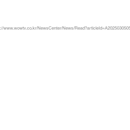
s://www.wowtv.co.kr/NewsCenter/News/Read?articleId=A20250305
 | 대표 강남구 | 서울시 강남구 테헤란로111 대건빌딩 5층 아이엔지