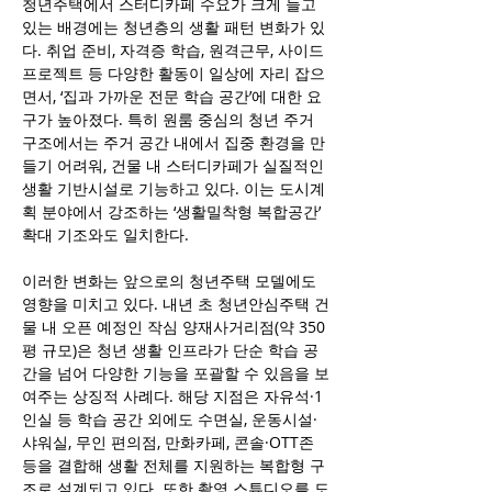
청년주택에서 스터디카페 수요가 크게 늘고 
있는 배경에는 청년층의 생활 패턴 변화가 있
다. 취업 준비, 자격증 학습, 원격근무, 사이드 
프로젝트 등 다양한 활동이 일상에 자리 잡으
면서, ‘집과 가까운 전문 학습 공간’에 대한 요
구가 높아졌다. 특히 원룸 중심의 청년 주거 
구조에서는 주거 공간 내에서 집중 환경을 만
들기 어려워, 건물 내 스터디카페가 실질적인 
생활 기반시설로 기능하고 있다. 이는 도시계
획 분야에서 강조하는 ‘생활밀착형 복합공간’ 
확대 기조와도 일치한다.
이러한 변화는 앞으로의 청년주택 모델에도 
영향을 미치고 있다. 내년 초 청년안심주택 건
물 내 오픈 예정인 작심 양재사거리점(약 350
평 규모)은 청년 생활 인프라가 단순 학습 공
간을 넘어 다양한 기능을 포괄할 수 있음을 보
여주는 상징적 사례다. 해당 지점은 자유석·1
인실 등 학습 공간 외에도 수면실, 운동시설·
샤워실, 무인 편의점, 만화카페, 콘솔·OTT존 
등을 결합해 생활 전체를 지원하는 복합형 구
조로 설계되고 있다. 또한 촬영 스튜디오를 도