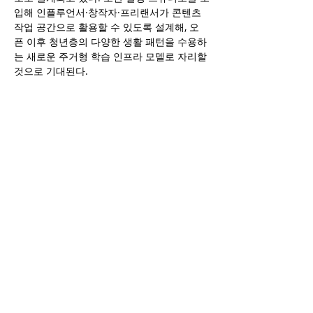
입해 인플루언서·창작자·프리랜서가 콘텐츠 
작업 공간으로 활용할 수 있도록 설계해, 오
픈 이후 청년층의 다양한 생활 패턴을 수용하
는 새로운 주거형 학습 인프라 모델로 자리할 
것으로 기대된다.
전문가들은 청년주택이 단순한 임대주택 공
급에서 벗어나 “입주자가 실제로 체감하는 생
활 콘텐츠 품질이 주거 유지율을 결정하는 시
대”로 접어들었다고 분석한다. 이러한 흐름 
속에서 스터디카페는 청년 주거 환경의 핵심 
인프라로 빠르게 자리 잡고 있으며, 앞으로도 
공공·민간 청년주택 모두에서 생활 기반시설
로서의 중요성이 더욱 확대될 것으로 전망된
다.
이코노미스트
(
https://economist.co.kr/article/view/ecn202512
110013)