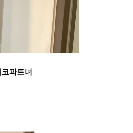
‘픽코파트너