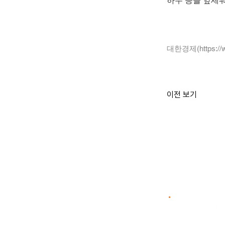
하우 등을 앞세워
대한경제(
https:/
이전 보기
(주)아이엔지스토리