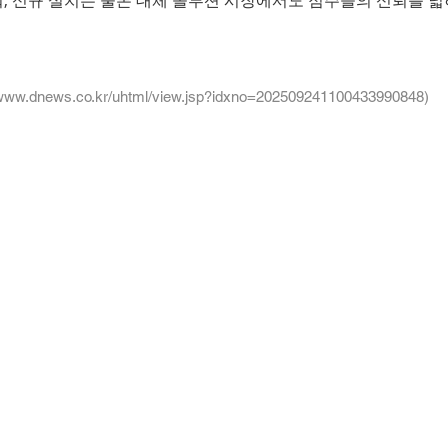
, 신규 설치는 물론 대체 솔루션 시장에서도 점주들의 신뢰를 넓
/www.dnews.co.kr/uhtml/view.jsp?idxno=202509241100433990848)
 | 대표 강남구 | 서울시 강남구 테헤란로111 대건빌딩 5층 아이엔지