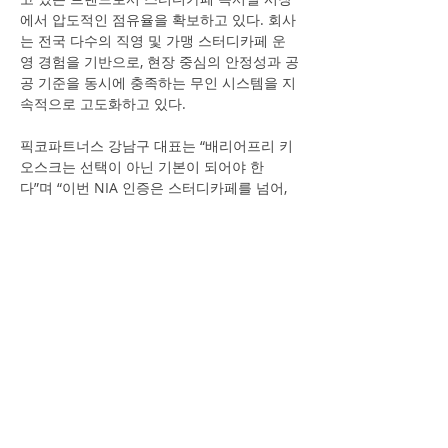
에서 압도적인 점유율을 확보하고 있다. 회사
는 전국 다수의 직영 및 가맹 스터디카페 운
영 경험을 기반으로, 현장 중심의 안정성과 공
공 기준을 동시에 충족하는 무인 시스템을 지
속적으로 고도화하고 있다.
픽코파트너스 강남구 대표는 “배리어프리 키
오스크는 선택이 아닌 기본이 되어야 한
다”며 “이번 NIA 인증은 스터디카페를 넘어, 
청소년독서실과 중·고등학교 등 공공 학습 공
간에서 신뢰할 수 있는 배리어프리 키오스크 
표준을 제시했다는 점에서 의미가 크다”고 밝
혔다.
한편 픽코파트너스는 스터디카페·독서실을 
시작으로 헬스장, 공유오피스 등 다양한 공간
으로 무인 운영 솔루션을 확장하고 있으며, 배
리어프리 키오스크를 중심으로 포용적인 무
인 운영 생태계 구축에 지속적인 투자를 이어
가고 있다.