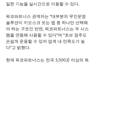
일한 기능을 실시간으로 이용할 수 있다.
픽코파트너스 관계자는 “대부분의 무인운영 
솔루션이 키오스크 또는 앱 중 하나만 선택해
야 하는 구조인 반면, 픽코파트너스는 두 시스
템을 연동해 사용할 수 있다”며 “초보 점주도 
손쉽게 운용할 수 있어 업계 내 만족도가 높
다”고 밝혔다.
현재 픽코파트너스는 전국 3,500곳 이상의 독
서실·스터디카페에 솔루션을 공급하고 있으
며, 공공기관·지자체 학습센터 등으로 서비스 
영역을 확대하고 있다.
이로운넷
(
https://www.eroun.net/news/articleView.html?
idxno=65864)
이전 보기
다음 보기