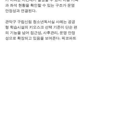
과 좌석 현황을 확인할 수 있는 구조가 운영 
안정성과 연결된다.
관악구 구립신림 청소년독서실 사례는 공공
형 학습시설의 키오스크 선택 기준이 단순 편
의 기능을 넘어 접근성, 사후관리, 운영 안정
성으로 확장되고 있음을 보여준다. 픽코파트
너스는 청소년독서실을 비롯한 공공 학습시
설 환경에 맞춰 배리어프리 기반 이용관리 기
능을 지속적으로 고도화할 계획이다.
https://www.eroun.net/news/articleView.html?
idxno=83518
이전 보기
다음 보기