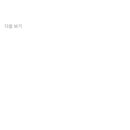
다음 보기
스토
elp@ingstory.kr