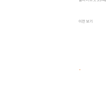
이전 보기
(주)아이엔지스토리
리
사업자번호 307-81