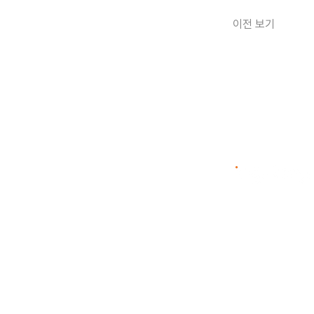
이전 보기
(주)아이엔지스토리
리
사업자번호 307-81
copyrightⓒ20
Reserved