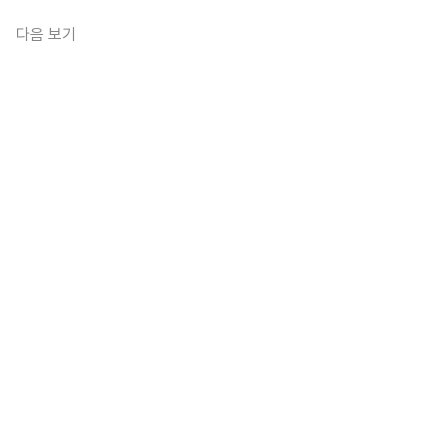
다음 보기
스토
elp@ingstory.kr