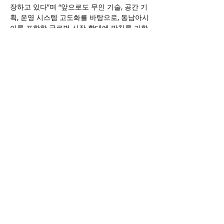
장하고 있다”며 “앞으로도 무인 기술, 공간 기
획, 운영 시스템 고도화를 바탕으로, 동남아시
아를 포함한 글로벌 시장 확대에 박차를 가할 
것”이라고 밝혔다.
스터디카페창업을 고려 중인 예비 창업자들
에게 있어 작심은 ▲직영 운영 기반의 검증된 
수익 모델 ▲차별화된 무인 시스템과 공간 설
계 ▲해외 시장에서의 브랜드 주목도라는 3박
자를 갖춘 강력한 창업 브랜드로 주목받고 있
다.
이코노미스트
(
https://economist.co.kr/article/view/ecn202505
290034)
이전 보기
다음 보기