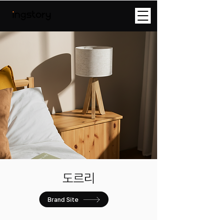
​도르리
Brand Site